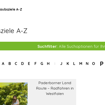
laubsziele A-Z
ziele A-Z
Suchfilter
:
Alle Suchoptionen
für I
P
A
B
C
D
E
F
G
H
I
J
K
L
M
N
O
Paderborner Land
Route – Radfahren in
Westfalen