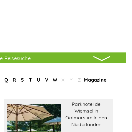
hre Reisesuche
Q
R
S
T
U
V
W
X
Y
Z
Magazine
Parkhotel de
Wiemsel in
Ootmarsum in den
Niederlanden