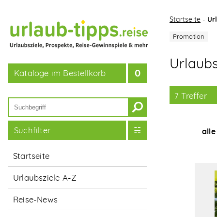
Startseite
-
Ur
Urlaubs
Kataloge im Bestellkorb
7
Treffer
Suchfilter
alle
Startseite
Urlaubsziele A-Z
Reise-News