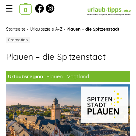
Ausgewählte Kataloge
Kataloge
Startseite
-
Urlaubsziele A-Z
-
Plauen – die Spitzenstadt
im
Bestellkorb
Plauen – die Spitzenstadt
Suchfilter
Urlaubsregion:
Plauen
Vogtland
Startseite
Urlaubsziele A-Z
Reise-News
Reise-Gewinnspiele
Neue Katalog-Tipps