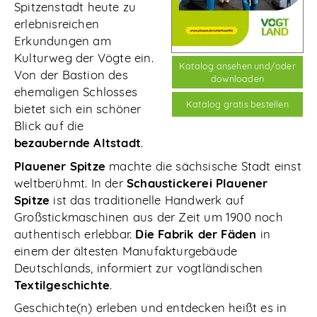
Spitzenstadt heute zu
erlebnisreichen
Erkundungen am
Kulturweg der Vögte ein.
Katalog ansehen und/oder
Von der Bastion des
downloaden
ehemaligen Schlosses
Katalog gratis bestellen
bietet sich ein schöner
Blick auf die
bezaubernde Altstadt
.
Plauener Spitze
machte die sächsische Stadt einst
weltberühmt. In der
Schaustickerei Plauener
Spitze
ist das traditionelle Handwerk auf
Großstickmaschinen aus der Zeit um 1900 noch
authentisch erlebbar.
Die Fabrik der Fäden
in
einem der ältesten Manufakturgebäude
Deutschlands, informiert zur vogtländischen
Textilgeschichte
.
Geschichte(n) erleben und entdecken heißt es in