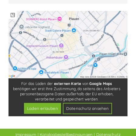
◳
Impressum
|
Katalogbestellbedingungen
|
Datenschutz