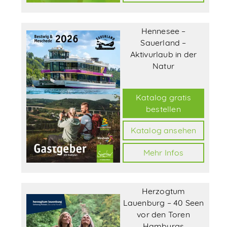
Hennesee –
Sauerland –
Aktivurlaub in der
Natur
Katalog gratis
bestellen
Katalog ansehen
Mehr Infos
Herzogtum
Lauenburg – 40 Seen
vor den Toren
Hamburgs