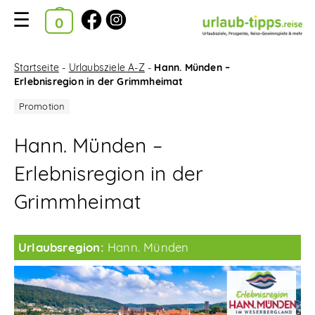
Ausgewählte Kataloge
Kataloge
Startseite
-
Urlaubsziele A-Z
-
Hann. Münden –
Erlebnisregion in der Grimmheimat
im
Bestellkorb
Hann. Münden –
Suchfilter
Erlebnisregion in der
Startseite
Grimmheimat
Urlaubsziele A-Z
Urlaubsregion:
Hann. Münden
Reise-News
Reise-Gewinnspiele
Neue Katalog-Tipps