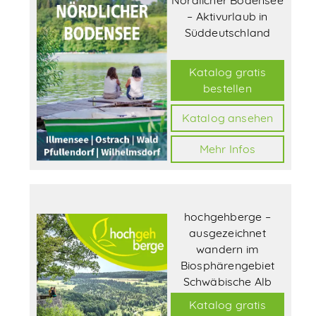
– Aktivurlaub in
Abonnieren
Süddeutschland
Katalog gratis
bestellen
Katalog ansehen
Mehr Infos
hochgehberge –
ausgezeichnet
wandern im
Biosphärengebiet
Schwäbische Alb
Katalog gratis