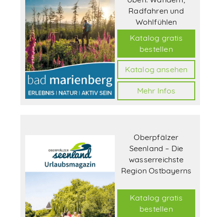
Radfahren und
Wohlfühlen
Katalog gratis
bestellen
Katalog ansehen
Mehr Infos
Oberpfälzer
Seenland – Die
wasserreichste
Region Ostbayerns
Katalog gratis
bestellen