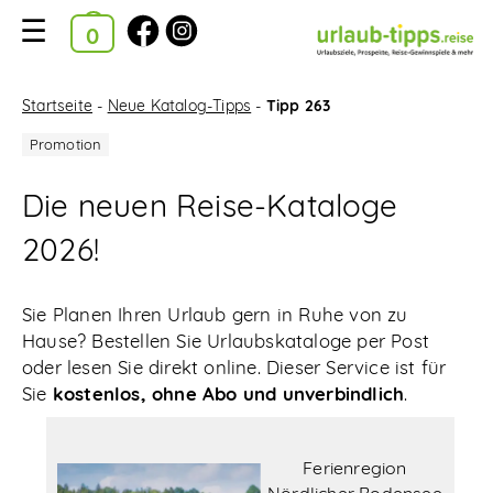
Ausgewählte Kataloge
Kataloge
Startseite
-
Neue Katalog-Tipps
-
Tipp 263
im
Bestellkorb
Die neuen Reise-Kataloge
Suchfilter
2026!
Startseite
Sie Planen Ihren Urlaub gern in Ruhe von zu
Urlaubsziele A-Z
Hause? Bestellen Sie Urlaubskataloge per Post
oder lesen Sie direkt online. Dieser Service ist für
Reise-News
Sie
kostenlos, ohne Abo und unverbindlich
.
Reise-Gewinnspiele
Ferienregion
Neue Katalog-Tipps
Nördlicher Bodensee