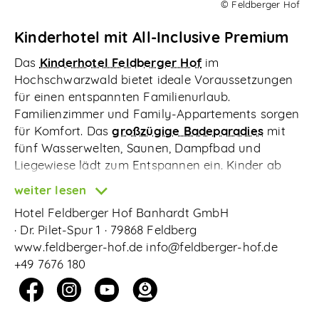
© Feldberger Hof
Abonnieren
Kinderhotel mit All-Inclusive Premium
Das
Kinderhotel Feldberger Hof
im
Hochschwarzwald bietet ideale Voraussetzungen
für einen entspannten Familienurlaub.
Familienzimmer und Family-Appartements sorgen
für Komfort. Das
großzügige Badeparadies
mit
fünf Wasserwelten, Saunen, Dampfbad und
Liegewiese lädt zum Entspannen ein. Kinder ab
sechs Monaten werden betreut. Indoor gibt es das
weiter lesen
Babyland, einen Teenie-Club und tägliche
Hotel Feldberger Hof Banhardt GmbH
Animation für Kinder ab 3 Jahren. Draußen warten
Dr. Pilet-Spur 1
79868 Feldberg
Spielplätze, Kletterwald und Wichtelpfad.
www.feldberger-hof.de
info@feldberger-hof.de
Ein besonderes Highlight ist die
Indoor Sporthalle
+49 7676 180
„Fundorena“
mit Trampolin-Arena, Hochseilpark,
Boulderwand und eine Kinder-Softplayanlage ab 2
Jahre. Die Hochschwarzwald Card ermöglicht die
kostenlose Nutzung von ca. 80 Freizeitattraktionen