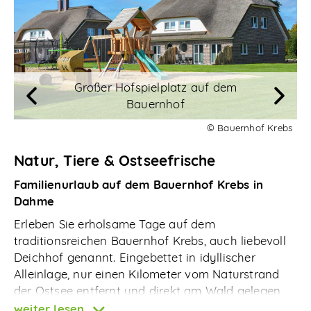
Ostsee! Bei Buchung der Green-Rate (jetzt schon
ab 3 Übernachtungen) sparen Sie sogar doppelt!
7
Nächte im Doppelzimmer schon ab 352,24 €
pro
Person.
Mehr Infos
Großer Hofspielplatz auf dem
Moderne Reetdachdoppelhäuser
Bauernhof
© Bauernhof Krebs
Natur, Tiere & Ostseefrische
Familienurlaub auf dem Bauernhof Krebs in
Dahme
Erleben Sie erholsame Tage auf dem
traditionsreichen Bauernhof Krebs, auch liebevoll
Deichhof genannt. Eingebettet in idyllischer
Alleinlage, nur einen Kilometer vom Naturstrand
der Ostsee entfernt und direkt am Wald gelegen,
finden Familien hier die perfekte Kombination aus
weiter lesen