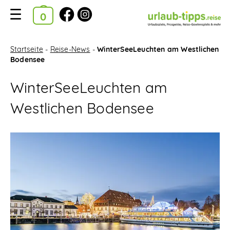
Ausgewählte Kataloge
Kataloge
Startseite
-
Reise-News
-
WinterSeeLeuchten am Westlichen
Bodensee
im
WinterSeeLeuchten am
Bestellkorb
Westlichen Bodensee
Suchfilter
Startseite
Urlaubsziele A-Z
Reise-News
Reise-Gewinnspiele
Neue Katalog-Tipps