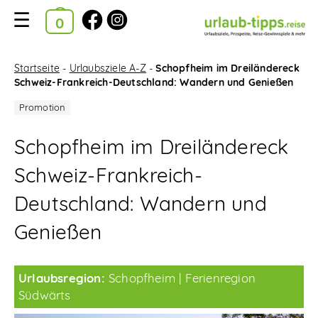
Ausgewählte Kataloge
Kataloge
Startseite
-
Urlaubsziele A-Z
-
Schopfheim im Dreiländereck
Schweiz-Frankreich-Deutschland: Wandern und Genießen
im
Bestellkorb
Schopfheim im Dreiländereck
Suchfilter
Schweiz-Frankreich-
Startseite
Deutschland: Wandern und
Urlaubsziele A-Z
Genießen
Reise-News
Urlaubsregion:
Schopfheim
Ferienregion
Reise-Gewinnspiele
Südwärts
Neue Katalog-Tipps