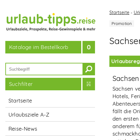
Startseite
-
Url
Sachsen
Kataloge im Bestellkorb
Urlaubsreg
Sachsen 
Suchfilter
Sachsen ve
Hotels, Fe
Startseite
Abenteuers
fällt die 
Urlaubsziele A-Z
den ersten
anderem fü
Reise-News
schmackhaf