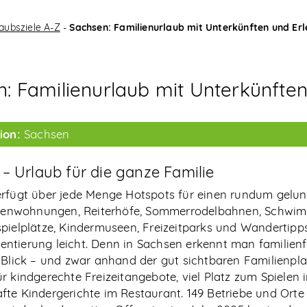
aubsziele A-Z
-
Sachsen: Familienurlaub mit Unterkünften und Erl
: Familienurlaub mit Unterkünften
ion:
Sachsen
– Urlaub für die ganze Familie
rfügt über jede Menge Hotspots für einen rundum gelun
rienwohnungen, Reiterhöfe, Sommerrodelbahnen, Schwi
pielplätze, Kindermuseen, Freizeitparks und Wandertipps 
Orientierung leicht. Denn in Sachsen erkennt man familie
 Blick – und zwar anhand der gut sichtbaren Familienplak
r kindgerechte Freizeitangebote, viel Platz zum Spielen 
te Kindergerichte im Restaurant. 149 Betriebe und Ort