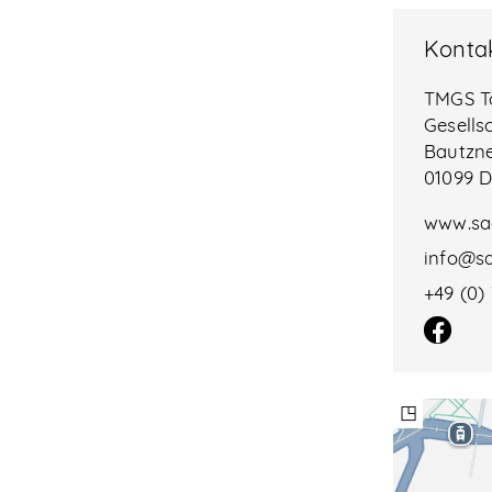
Konta
TMGS T
Gesells
Bautzne
01099 
www.sa
info@sa
+49 (0)
◳