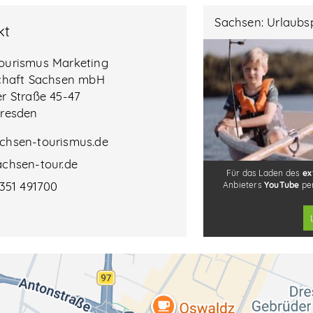
Sachsen: Urlaubsp
kt
ourismus Marketing
chaft Sachsen mbH
r Straße 45-47
Dresden
chsen-tourismus.de
chsen-tour.de
 351 491700