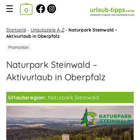
Ausgewählte Kataloge
Kataloge
Startseite
-
Urlaubsziele A-Z
-
Naturpark Steinwald –
Aktivurlaub in Oberpfalz
im
Bestellkorb
Naturpark Steinwald –
Suchfilter
Aktivurlaub in Oberpfalz
Startseite
Urlaubsziele A-Z
Urlaubsregion:
Naturpark Steinwald
Reise-News
Reise-Gewinnspiele
Neue Katalog-Tipps