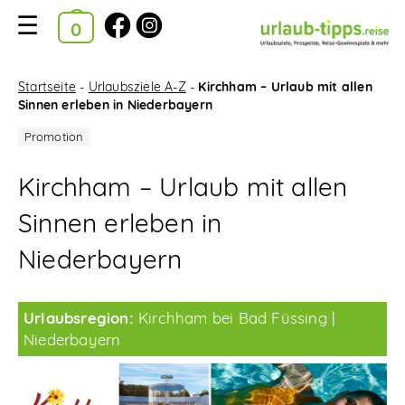
Ausgewählte Kataloge
Kataloge
Startseite
-
Urlaubsziele A-Z
-
Kirchham – Urlaub mit allen
Sinnen erleben in Niederbayern
im
Bestellkorb
Kirchham – Urlaub mit allen
Suchfilter
Sinnen erleben in
Startseite
Niederbayern
Urlaubsziele A-Z
Urlaubsregion:
Kirchham bei Bad Füssing
Reise-News
Niederbayern
Reise-Gewinnspiele
Neue Katalog-Tipps