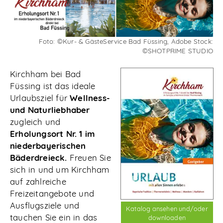
Abonnieren
Foto: ©Kur- & GästeService Bad Füssing, Adobe Stock:
©SHOTPRIME STUDIO
Kirchham bei Bad
Füssing ist das ideale
Urlaubsziel für
Wellness-
und Naturliebhaber
zugleich und
Erholungsort Nr. 1 im
niederbayerischen
Bäderdreieck.
Freuen Sie
sich in und um Kirchham
auf zahlreiche
Freizeitangebote und
Ausflugsziele und
Katalog ansehen und/oder
tauchen Sie ein in das
downloaden