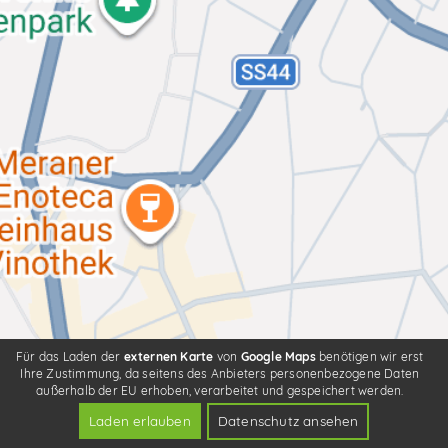
Für das Laden der
externen Karte
von
Google Maps
benötigen wir erst
Ihre Zustimmung, da seitens des Anbieters personenbezogene Daten
außerhalb der EU erhoben, verarbeitet und gespeichert werden.
Laden erlauben
Datenschutz ansehen