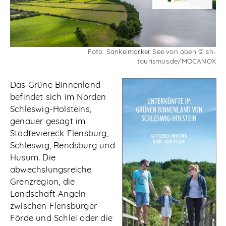
Abonnieren
Foto: Sankelmarker See von oben © sh-
tourismus.de/MOCANOX
Das Grüne Binnenland
befindet sich im Norden
Schleswig-Holsteins,
genauer gesagt im
Städteviereck Flensburg,
Schleswig, Rendsburg und
Husum. Die
abwechslungsreiche
Grenzregion, die
Landschaft Angeln
zwischen Flensburger
Förde und Schlei oder die