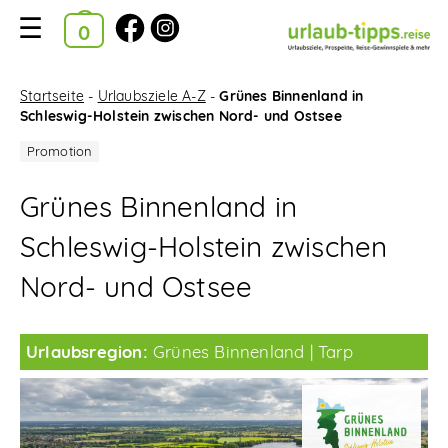
Ausgewählte Kataloge
Kataloge
Startseite
-
Urlaubsziele A-Z
-
Grünes Binnenland in
Schleswig-Holstein zwischen Nord- und Ostsee
im
Bestellkorb
Grünes Binnenland in
Suchfilter
Schleswig-Holstein zwischen
Startseite
Nord- und Ostsee
Urlaubsziele A-Z
Urlaubsregion:
Grünes Binnenland
Tarp
Reise-News
Reise-Gewinnspiele
Neue Katalog-Tipps